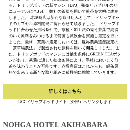
る、ドリップポッドの新マシン（DP3）発売とカプセルのリ
ニューアルに合わせ、弊社の茶葉を用いて煎茶を大幅に改良
しました。 赤堀商店は新たな取り組みとして、ドリップポッ
ドのカプセル原料開発に携わらせて頂きました。 ドリップポ
ッドに合わせた抽出条件で、茶種・加工法の違う茶葉で納得
のいく原料をみつけるまで何度も試飲会を実施し選定を行い
ました。最終、茶葉の選定においては、世界農業遺産認定の
「茶草場農法」で製造された原料を用いて開発しました。 ま
た、ドリップポッドのマシンには抽出条件にGREEN TEAボタ
ンがあり、茶葉に適した抽出条件により、手軽においしく煎
茶を味わうことが可能です。赤堀商店はこれからも、緑茶原
料で出来うる新たな取り組みに積極的に挑戦していきます。
詳しくはこちら
UCCドリップポッドサイト（外部）へリンクします
NOHGA HOTEL AKIHABARA