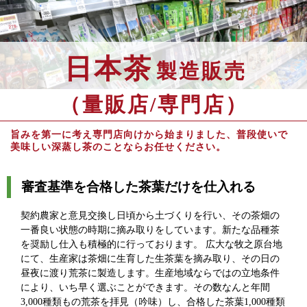
日本茶
製造販売
（量販店/専門店）
旨みを第一に考え専門店向けから始まりました、普段使いで
美味しい深蒸し茶のことならお任せください。
審査基準を合格した茶葉だけを仕入れる
契約農家と意見交換し日頃から土づくりを行い、その茶畑の
一番良い状態の時期に摘み取りをしています。新たな品種茶
を奨励し仕入も積極的に行っております。 広大な牧之原台地
にて、生産家は茶畑に生育した生茶葉を摘み取り、その日の
昼夜に渡り荒茶に製造します。生産地域ならではの立地条件
により、いち早く選ぶことができます。その数なんと年間
3,000種類もの荒茶を拝見（吟味）し、合格した茶葉1,000種類