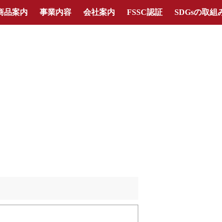
商品案内
事業内容
会社案内
FSSC認証
SDGsの取組