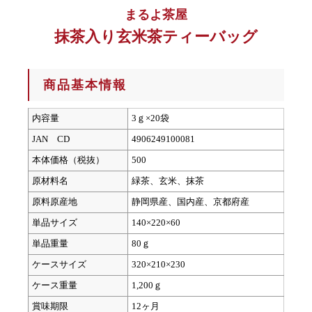
まるよ茶屋
抹茶入り玄米茶ティーバッグ
商品基本情報
内容量
3ｇ×20袋
JAN CD
4906249100081
本体価格（税抜）
500
原材料名
緑茶、玄米、抹茶
原料原産地
静岡県産、国内産、京都府産
単品サイズ
140×220×60
単品重量
80ｇ
ケースサイズ
320×210×230
ケース重量
1,200ｇ
賞味期限
12ヶ月