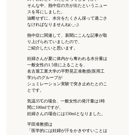
そんな中、熱中症の方が出たというニュー
スを耳にしました。
油断せずに、水分をたくさん採って過ごさ
なければなりませんね(-_-;)
熱中症に関連して、新聞にこんな記事が取
り上げられていましたので、
ご紹介したいと思います。
妊婦さんが夏に体内から奪われる水分量は
一般女性の1.5倍に上ることを、
名古屋工業大学の平野晃正准教授(医用工
学)らのグループが
シュミレーション実験で突き止めたとのこ
とです。
気温35℃の場合、一般女性の発汗量は1時
間に100mlですが、
妊婦さんの場合には150mlとなりました。
平田准教授は
「医学的には妊婦が汗をかきやすいことは