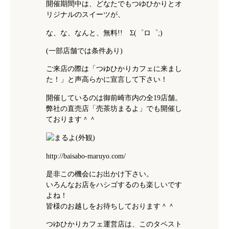
開催期間中は、どなたでもつゆひかりとオ
リジナルのスイーツが、
な、な、なんと、無料!! Σ(゜ロ゜;)
(一部店舗では条件あり)
ご来店の際は「つゆひかりカフェに来まし
た！」と声高らかに宣言して下さい！
開催しているのは御前崎市内の全19店舗。
弊社の直売店「売茶坊まるよ」でも開催し
ております＾＾
http://baisabo-maruyo.com/
是非この機会にお出かけ下さい。
いろんなお店をハシゴするのも楽しいです
よね！
皆様のお越しをお待ちしております＾＾
つゆひかりカフェ運営店は、このタペスト