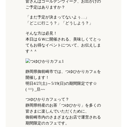
皆さんはゴールデンウィーク、お出かけの
ご予定はありますか？
「まだ予定が決まってないよぅ…」
「どこに行こう？」「どうしよう？」
そんな方は必見！
本日はＧＷに開催される、美味しくてとっ
てもお得なイベントについて、お伝えしま
す＾＾
静岡県御前崎市では、つゆひかりカフェを
開催します！
明日4/27(土)～5/19(日)の期間限定です☆
( ^^) _旦~~
つゆひかりカフェって？
静岡県特産のお茶「つゆひかり」を多くの
皆さまに楽しんでいただくために、
御前崎市内のさまざまなお店で運営される
期間限定のカフェです。