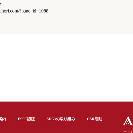
茶
kahori.com/?page_id=1088
案内
FSSC認証
SDGsの取り組み
CSR活動
〒437