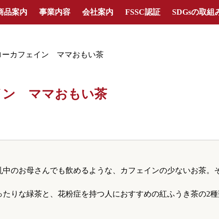
商品案内
事業内容
会社案内
FSSC認証
SDGsの取組
ローカフェイン ママおもい茶
イン ママおもい茶
乳中のお母さんでも飲めるような、カフェインの少ないお茶。
ったりな緑茶と、花粉症を持つ人におすすめの紅ふうき茶の2種